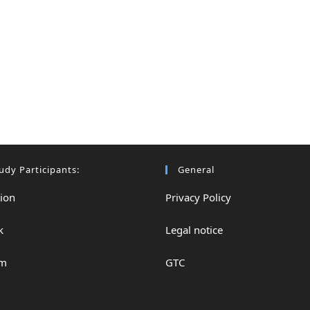
udy Participants:
General
tion
Privacy Policy
k
Legal notice
am
GTC