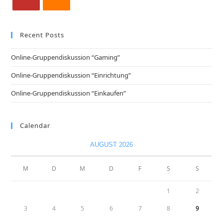
Recent Posts
Online-Gruppendiskussion “Gaming”
Online-Gruppendiskussion “Einrichtung”
Online-Gruppendiskussion “Einkaufen”
Calendar
AUGUST 2026
M
D
M
D
F
S
S
1
2
3
4
5
6
7
8
9